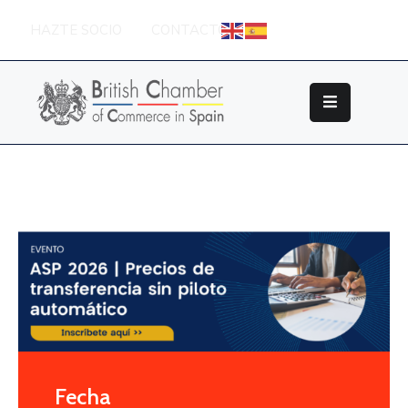
HAZTE SOCIO
CONTACTO
Sobre
La
British
Chamber
Socios
Eventos
Grupos
De
Trabajo
Nuestros
Partners
Fecha