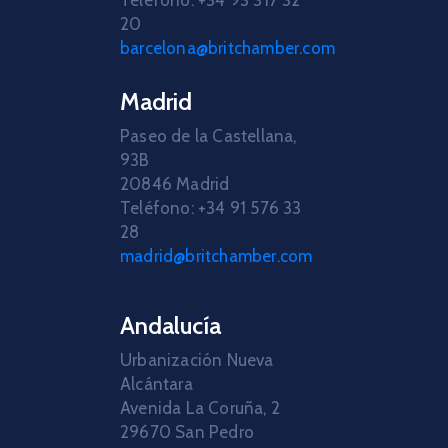
Teléfono: +34 93 317 32
20
barcelona@britchamber.com
Madrid
Paseo de la Castellana,
93B
20846 Madrid
Teléfono: +34 91 576 33
28
madrid@britchamber.com
Andalucía
Urbanización Nueva
Alcántara
Avenida La Coruña, 2
29670 San Pedro