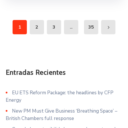
...
1
2
3
35
Entradas Recientes
EU ETS Reform Package: the headlines by CFP
Energy
New PM Must Give Business ‘Breathing Space’ –
British Chambers full response