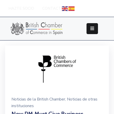
HAZTE SOCIO
CONTACTO
Sobre
La
British
Chamber
Socios
Eventos
Grupos
De
Trabajo
Nuestros
Noticias de la British Chamber
‚
Noticias de otras
Partners
instituciones
New PM Must Give Business