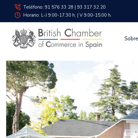
Teléfono: 91 576 33 28 | 93 317 32 20
Horario: L-J 9.00-17.30 h. | V 9.00-15.00 h.
Sobre