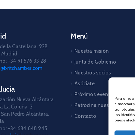
id
Menú
de la Castellana, 93B
Nuestra misión
 Madrid
no: +34 91 576 33 28
Junta de Gobierno
d@britchamber.com
Nuestros socios
Asóciate
lucía
Próximos eventos
Para ofrece
zación Nueva Alcántara
almacenar y
Patrocina nuestros event
a La Coruña, 2
tecnologías
San Pedro Alcántara,
las identifi
Contacto
puede afecta
la
no: +34 634 648 945