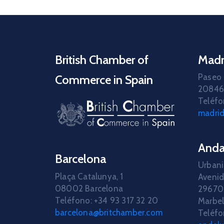
British Chamber of
Madr
Paseo 
Commerce in Spain
20846
Teléfo
madri
Anda
Barcelona
Urbani
Plaça Catalunya, 1
Avenid
08002 Barcelona
29670 
Teléfono: +34 93 317 32 20
Marbel
barcelona@britchamber.com
Teléfo