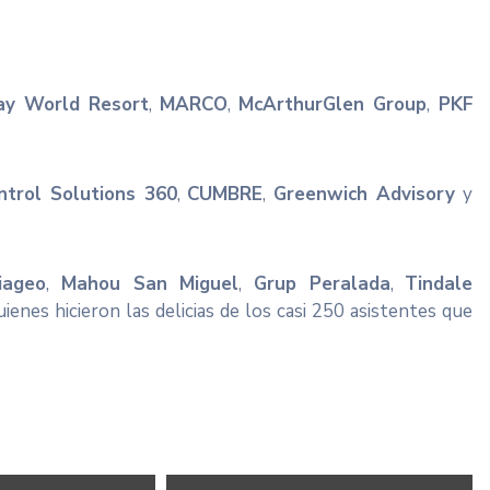
ay World Resort
,
MARCO
,
McArthurGlen Group
,
PKF
ntrol Solutions 360
,
CUMBRE
,
Greenwich Advisory
y
iageo
,
Mahou San Miguel
,
Grup Peralada
,
Tindale
ienes hicieron las delicias de los casi 250 asistentes que