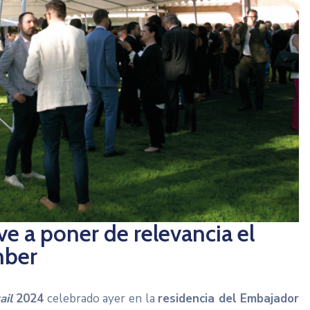
e a poner de relevancia el
mber
ail
2024
celebrado ayer en la
residencia del Embajador