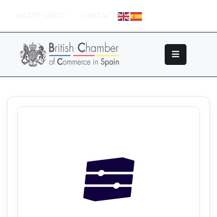
HAZTE SOCIO
CONTACTO
Sobre
La
British
Chamber
Socios
Eventos
Grupos
De
Trabajo
Nuestros
Partners