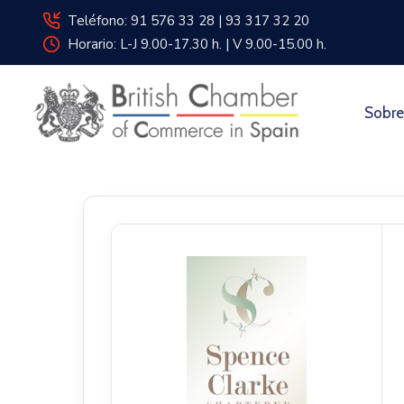
Teléfono: 91 576 33 28 | 93 317 32 20
Horario: L-J 9.00-17.30 h. | V 9.00-15.00 h.
Sobre