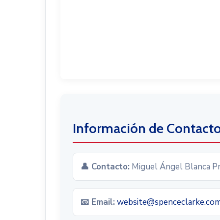
Información de Contact
👤 Contacto:
Miguel Ángel Blanca Pr
📧 Email:
website@spenceclarke.co