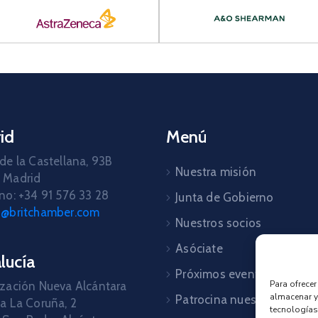
id
Menú
de la Castellana, 93B
Nuestra misión
 Madrid
no: +34 91 576 33 28
Junta de Gobierno
d@britchamber.com
Nuestros socios
Asóciate
lucía
Próximos eventos
Para ofrece
zación Nueva Alcántara
almacenar y
Patrocina nuestros event
a La Coruña, 2
tecnologías