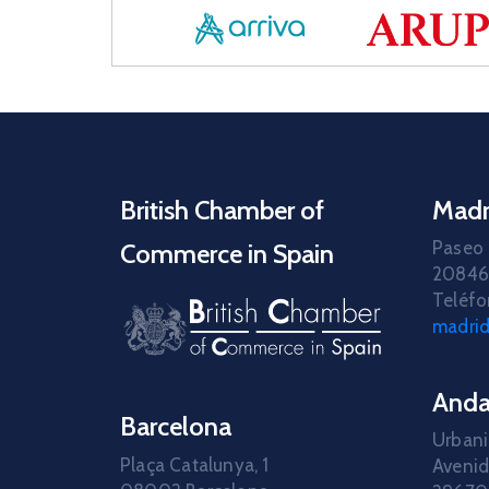
British Chamber of
Madr
Paseo 
Commerce in Spain
20846
Teléfo
madri
Anda
Barcelona
Urbani
Plaça Catalunya, 1
Avenid