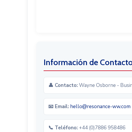
Información de Contact
👤 Contacto:
Wayne Osborne - Busi
📧 Email:
hello@resonance-ww.com
📞 Teléfono:
+44 (0)7886 958486