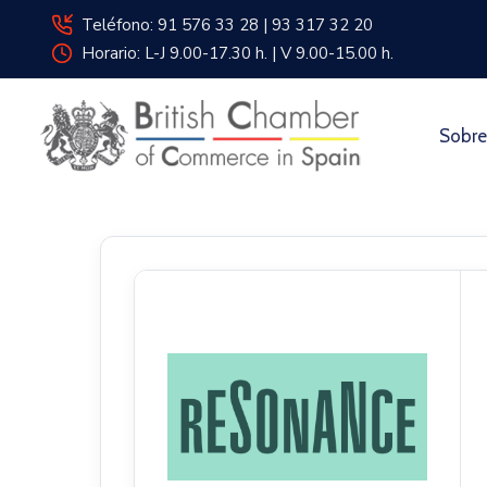
Teléfono: 91 576 33 28 | 93 317 32 20
Horario: L-J 9.00-17.30 h. | V 9.00-15.00 h.
Sobre