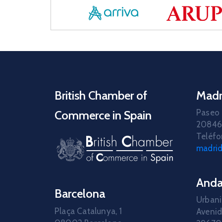
British Chamber of
Madr
Paseo 
Commerce in Spain
20846
Teléfo
madri
Anda
Barcelona
Urbani
Plaça Catalunya, 1
Avenid