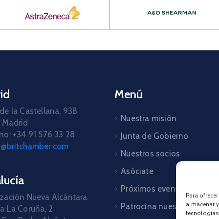
id
Menú
de la Castellana, 93B
Nuestra misión
 Madrid
no: +34 91 576 33 28
Junta de Gobierno
d@britchamber.com
Nuestros socios
Asóciate
lucía
Próximos eventos
Para ofrece
zación Nueva Alcántara
almacenar y
Patrocina nuestros event
a La Coruña, 2
tecnologías