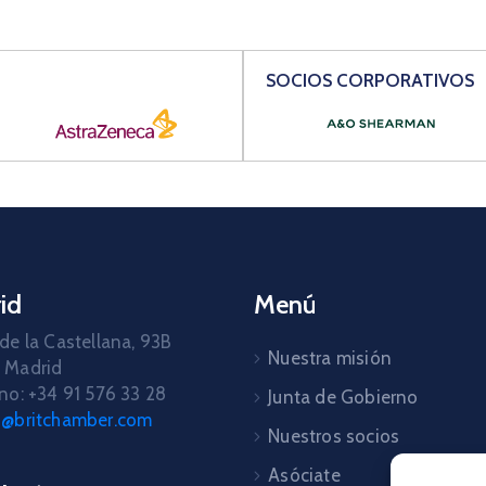
SOCIOS CORPORATIVOS
id
Menú
de la Castellana, 93B
Nuestra misión
 Madrid
no: +34 91 576 33 28
Junta de Gobierno
d@britchamber.com
Nuestros socios
Asóciate