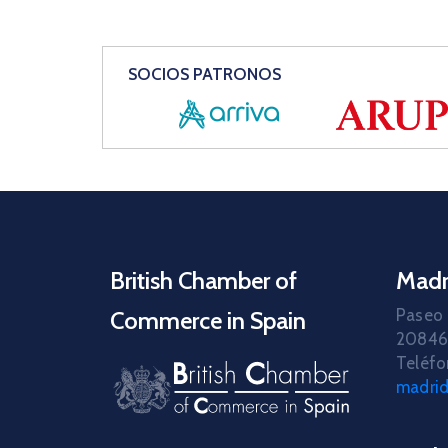
SOCIOS PATRONOS
British Chamber of
Madr
Paseo 
Commerce in Spain
20846
Teléfo
madri