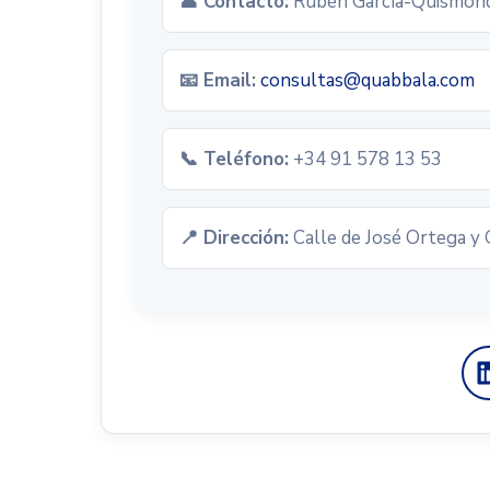
👤 Contacto:
Rubén García-Quismon
📧 Email:
consultas@quabbala.com
📞 Teléfono:
+34 91 578 13 53
📍 Dirección:
Calle de José Ortega y 