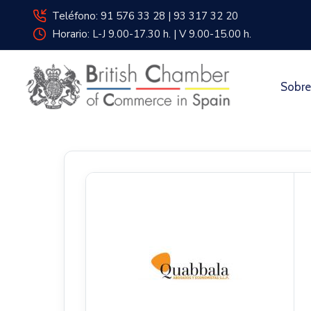
Teléfono: 91 576 33 28 | 93 317 32 20
Horario: L-J 9.00-17.30 h. | V 9.00-15.00 h.
Sobre