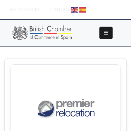
HAZTE SOCIO
CONTACTO
Sobre
La
British
Chamber
Socios
Eventos
Grupos
De
Trabajo
Nuestros
Partners