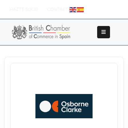
HAZTE SOCIO
CONTACTO
Sobre
La
British
Chamber
Socios
Eventos
Grupos
De
Trabajo
Nuestros
Partners