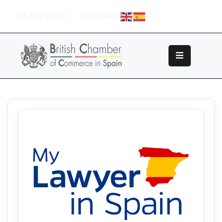
HAZTE SOCIO
CONTACTO
Sobre
La
British
Chamber
Socios
Eventos
Grupos
De
Trabajo
Nuestros
Partners