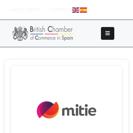
HAZTE SOCIO
CONTACTO
Sobre
La
British
Chamber
Socios
Eventos
Grupos
De
Trabajo
Nuestros
Partners