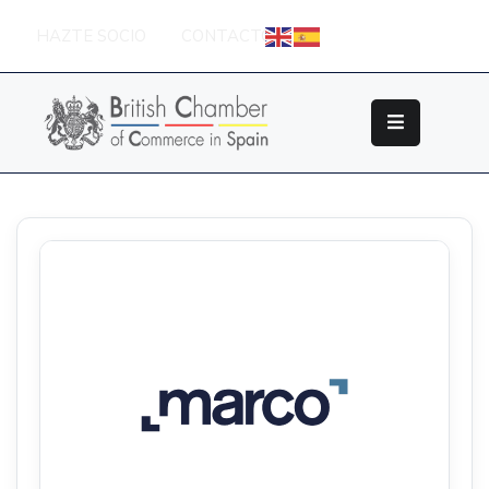
HAZTE SOCIO
CONTACTO
Sobre
La
British
Chamber
Socios
Eventos
Grupos
De
Trabajo
Nuestros
Partners