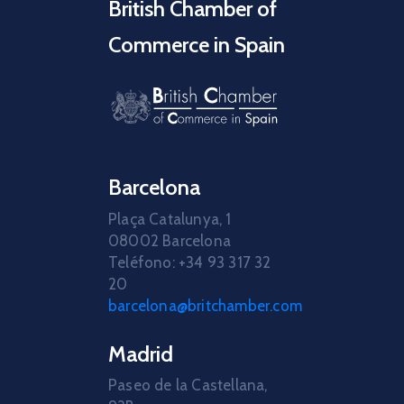
British Chamber of
Commerce in Spain
Barcelona
Plaça Catalunya, 1
08002 Barcelona
Teléfono: +34 93 317 32
20
barcelona@britchamber.com
Madrid
Paseo de la Castellana,