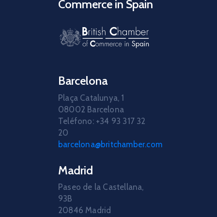
Commerce in Spain
Barcelona
Plaça Catalunya, 1
08002 Barcelona
Teléfono: +34 93 317 32
20
barcelona@britchamber.com
Madrid
Paseo de la Castellana,
93B
20846 Madrid