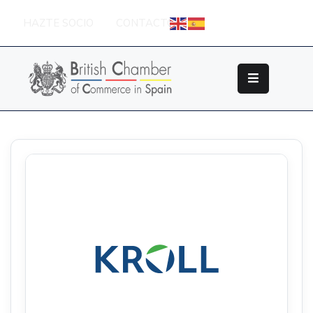
HAZTE SOCIO
CONTACTO
Sobre
La
British
Chamber
Socios
Eventos
Grupos
De
Trabajo
Nuestros
Partners