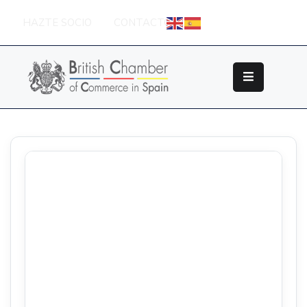
HAZTE SOCIO
CONTACTO
Sobre
La
British
Chamber
Socios
Eventos
Grupos
De
Trabajo
Nuestros
Partners