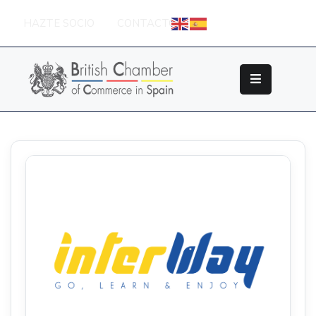
HAZTE SOCIO
CONTACTO
Sobre
La
British
Chamber
Socios
Eventos
Grupos
De
Trabajo
Nuestros
Partners