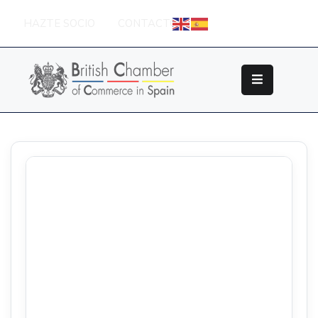
HAZTE SOCIO
CONTACTO
Sobre
La
British
Chamber
Socios
Eventos
Grupos
De
Trabajo
Nuestros
Partners