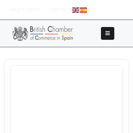
HAZTE SOCIO
CONTACTO
Sobre
La
British
Chamber
Socios
Eventos
Grupos
De
Trabajo
Nuestros
Partners