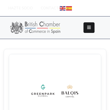
HAZTE SOCIO
CONTACTO
Sobre
La
British
Chamber
Socios
Eventos
Grupos
De
Trabajo
Nuestros
Partners