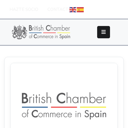
HAZTE SOCIO
CONTACTO
Sobre
La
British
Chamber
Socios
Eventos
Grupos
De
Trabajo
Nuestros
Partners