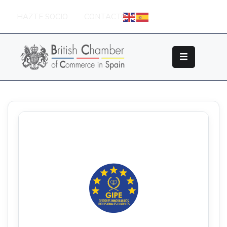
HAZTE SOCIO
CONTACTO
Sobre
La
British
Chamber
Socios
Eventos
Grupos
De
Trabajo
Nuestros
Partners