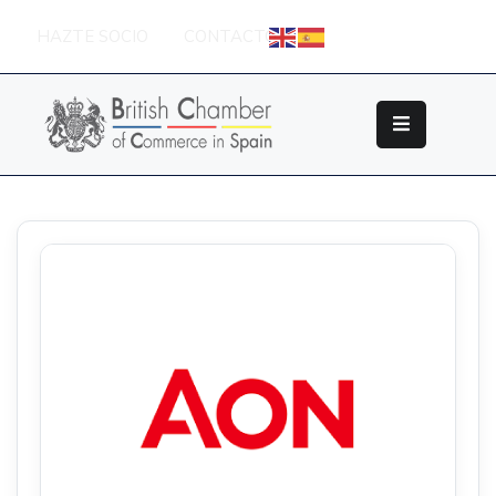
HAZTE SOCIO
CONTACTO
Sobre
La
British
Chamber
Socios
Eventos
Grupos
De
Trabajo
Nuestros
Partners