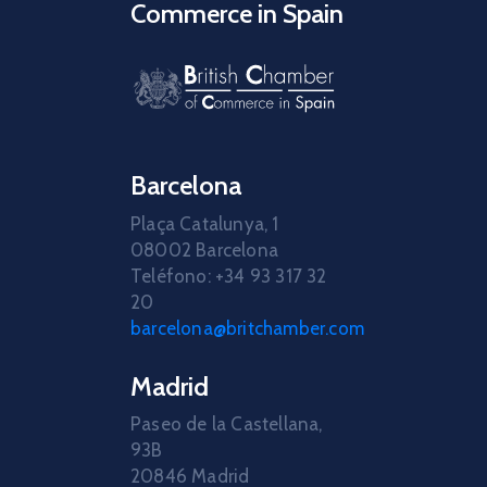
Commerce in Spain
Barcelona
Plaça Catalunya, 1
08002 Barcelona
Teléfono: +34 93 317 32
20
barcelona@britchamber.com
Madrid
Paseo de la Castellana,
93B
20846 Madrid