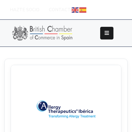
HAZTE SOCIO
CONTACTO
Sobre
La
British
Chamber
Socios
Eventos
Grupos
De
Trabajo
Nuestros
Partners