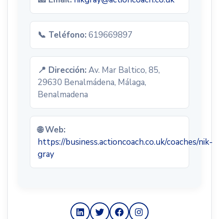
📞 Teléfono:
619669897
📍 Dirección:
Av. Mar Baltico, 85,
29630 Benalmádena, Málaga,
Benalmadena
🌐 Web:
https://business.actioncoach.co.uk/coaches/nik-
gray