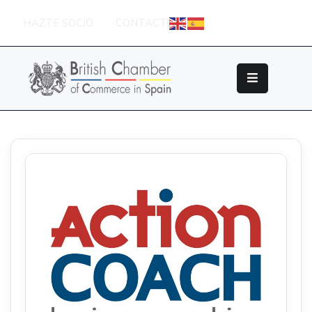
HAZTE SOCIO
CONTACTO
Sobre
La
British
Chamber
Socios
Eventos
Grupos
De
Trabajo
Nuestros
Partners