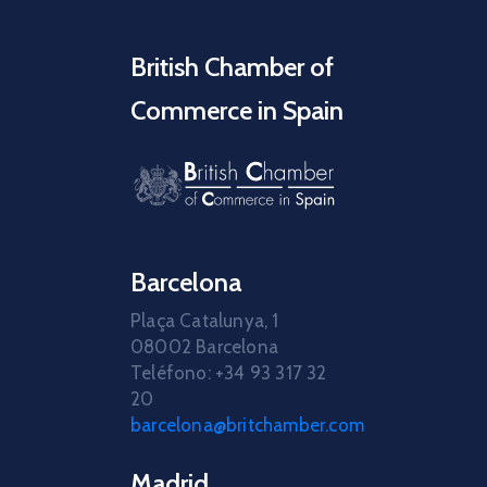
British Chamber of
Commerce in Spain
Barcelona
Plaça Catalunya, 1
08002 Barcelona
Teléfono: +34 93 317 32
20
barcelona@britchamber.com
Madrid