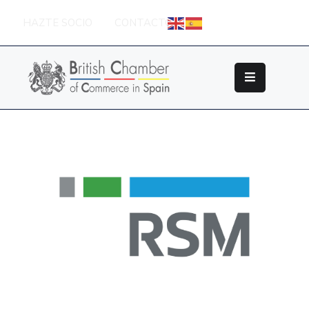
HAZTE SOCIO
CONTACTO
Sobre
La
British
Chamber
Socios
Eventos
Grupos
De
Trabajo
Nuestros
Partners