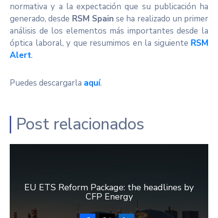
normativa y a la expectación que su publicación ha
generado, desde
RSM Spain
se ha realizado un primer
análisis de los elementos más importantes desde la
óptica laboral, y que resumimos en la siguiente
RSM
Alert
.
Puedes descargarla
aquí
.
Post relacionados
EU ETS Reform Package: the headlines by
CFP Energy