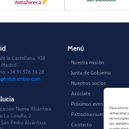
id
Menú
de la Castellana, 93B
Nuestra misión
 Madrid
no: +34 91 576 33 28
Junta de Gobierno
d@britchamber.com
Nuestros socios
Asóciate
lucía
Próximos eventos
Para ofrece
zación Nueva Alcántara
almacenar y
Patrocina nuestros event
a La Coruña, 2
tecnologías
San Pedro Alcántara,
las identifi
Contacto
puede afecta