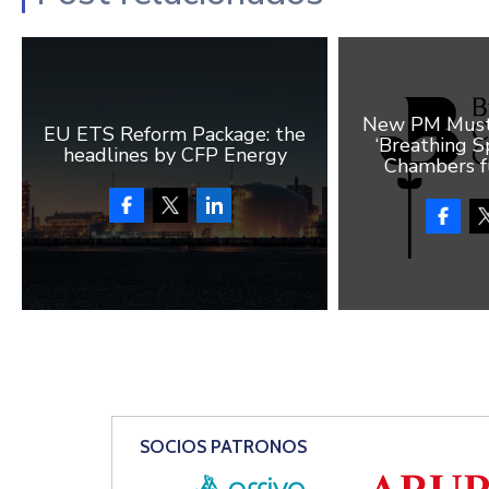
New PM Must 
EU ETS Reform Package: the
‘Breathing Sp
headlines by CFP Energy
Chambers f
SOCIOS PATRONOS