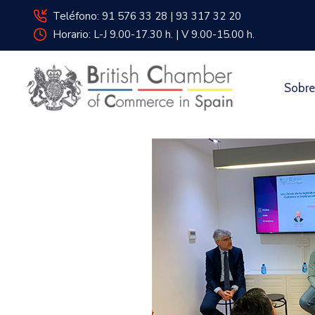
Teléfono: 91 576 33 28 | 93 317 32 20
Horario: L-J 9.00-17.30 h. | V 9.00-15.00 h.
Sobre