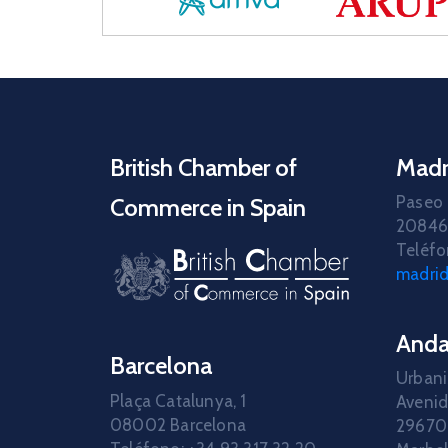
British Chamber of
Madr
Paseo 
Commerce in Spain
20846
Teléfo
madri
Anda
Barcelona
Urbani
Plaça Catalunya, 1
Avenid
08002 Barcelona
29670 