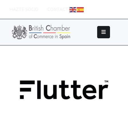
HAZTE SOCIO
CONTACTO
Sobre
La
British
Chamber
Socios
Eventos
Grupos
De
Trabajo
Nuestros
Partners