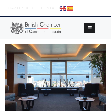
HAZTE SOCIO
CONTACTO
Sobre
La
British
Chamber
Socios
Eventos
Grupos
De
Trabajo
Nuestros
Partners