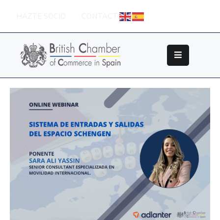
HAZTE SOCIO
CONTACTO
Sobre
La
British
Chamber
Socios
Eventos
Grupos
De
Trabajo
Nuestros
Partners