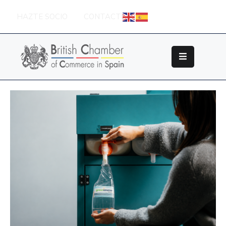
HAZTE SOCIO
CONTACTO
Sobre
La
British
Chamber
Socios
Eventos
Grupos
De
Trabajo
Nuestros
Partners