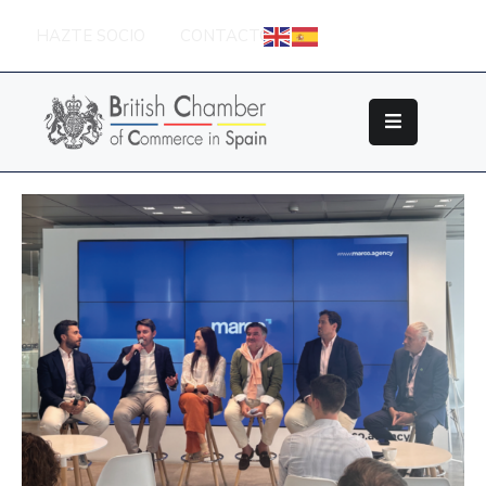
HAZTE SOCIO
CONTACTO
Sobre
La
British
Chamber
Socios
Eventos
Grupos
De
Trabajo
Nuestros
Partners